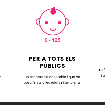
PER A TOTS ELS
PÚBLICS
a
La 
.
i 
Un espectacle adaptable i que no
posa límits a les edats ni ambients.