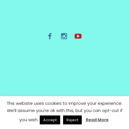
This website uses cookies to improve your experience.
/
Términos de uso y Política de privacidad
We'll assume you're ok with this, but you can opt-out if
Karaokesband © 2022 / All Rights Reserved
you wish.
Read More
Accept
Reject