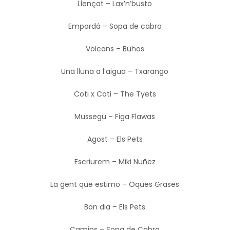
Llençat – Lax’n’busto
Empordá – Sopa de cabra
Volcans – Buhos
Una lluna a l’aigua – Txarango
Coti x Coti – The Tyets
Mussegu – Figa Flawas
Agost – Els Pets
Escriurem – Miki Nuñez
La gent que estimo – Oques Grases
Bon dia – Els Pets
Camins – Sopa de Cabra