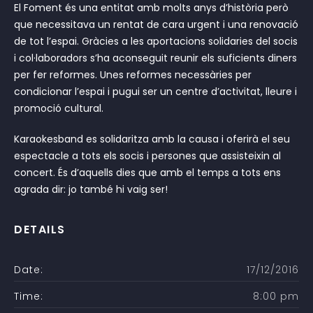
El Foment és una entitat amb molts anys d’història però
que necessitava un rentat de cara urgent i una renovació
de tot l’espai. Gràcies a les aportacions solidaries del socis
i col·laboradors s’ha aconseguit reunir els suficients diners
per fer reformes. Unes reformes necessàries per
condicionar l’espai i pugui ser un centre d’activitat, lleure i
promoció cultural.
Karaokesband es solidaritza amb la causa i oferirà el seu
espectacle a tots els socis i persones que assisteixin al
concert. És d’aquells dies que amb el temps a tots ens
agrada dir: jo també hi vaig ser!
DETAILS
Date:
17/12/2016
Time:
8:00 pm