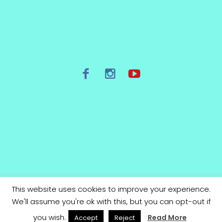
This website uses cookies to improve your experience.
/
Términos de uso y Política de privacidad
We'll assume you're ok with this, but you can opt-out if
Karaokesband © 2022 / All Rights Reserved
you wish.
Read More
Accept
Reject