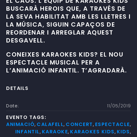
EL CAOS. L’EQUIP DE KARAOKES KIDS
BUSCARÀ HEROIS QUE, A TRAVÉS DE
LA SEVA HABILITAT AMB LES LLETRES I
LA MÚSICA, SIGUIN CAPAÇOS DE
REORDENAR I ARREGLAR AQUEST
DESGAVELL.
CONEIXES
KARAOKES KIDS
? EL NOU
ESPECTACLE MUSICAL PER A
L’ANIMACIÓ INFANTIL. T’AGRADARÀ.
DETAILS
Date:
11/05/2019
EVENTO TAGS:
ANIMACIÓ
CALAFELL
CONCERT
ESPECTACLE
,
,
,
,
INFANTIL
KARAOKE
KARAOKES KIDS
KIDS
,
,
,
,