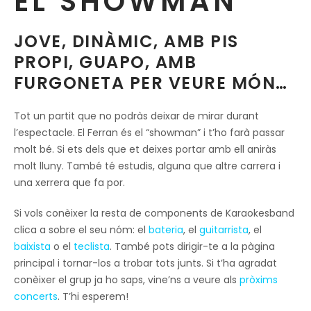
EL SHOWMAN
JOVE, DINÀMIC, AMB PIS
PROPI, GUAPO, AMB
FURGONETA PER VEURE MÓN…
Tot un partit que no podràs deixar de mirar durant
l’espectacle. El Ferran és el “showman” i t’ho farà passar
molt bé. Si ets dels que et deixes portar amb ell aniràs
molt lluny. També té estudis, alguna que altre carrera i
una xerrera que fa por.
Si vols conèixer la resta de components de Karaokesband
clica a sobre el seu nóm: el
bateria
, el
guitarrista
, el
baixista
o el
teclista
. També pots dirigir-te a la pàgina
principal i tornar-los a trobar tots junts. Si t’ha agradat
conèixer el grup ja ho saps, vine’ns a veure als
pròxims
concerts
. T’hi esperem!