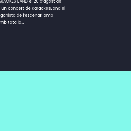
ARAOKES BAND el 20 d’agost de
b un concert de KaraokesBand el
tagonista de l’escenari amb
b tota la...