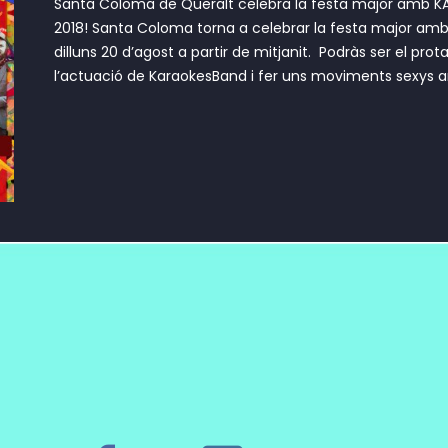
Santa Coloma de Queralt celebra la festa major amb K
2018! Santa Coloma torna a celebrar la festa major am
dilluns 20 d’agost a partir de mitjanit. Podràs ser el pro
l’actuació de KaraokesBand i fer uns moviments sexys am