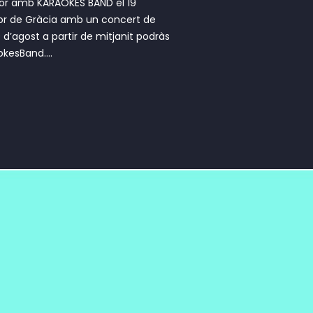
ajor amb KARAOKES BAND el 19
ajor de Gràcia amb un concert de
d’agost a partir de mitjanit podràs
kesBand....