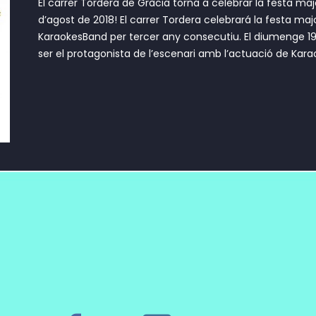
El carrer Tordera de Gràcia torna a celebrar la festa m
d’agost de 2018! El carrer Tordera celebrará la festa m
KaraokesBand per tercer any consecutiu. El diumenge 19 
ser el protagonista de l’escenari amb l’actuació de Karao