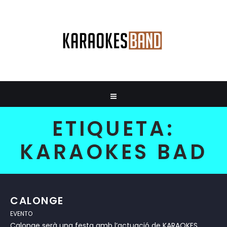
ETIQUETA:
KARAOKES BAD
CALONGE
EVENTO
Calonge serà una festa amb l’actuació de KARAOKES