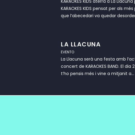
KARAOKES KIDS aterra a La Llacuna p
KARAOKES KIDS pensat per als més pe
que l’abecedari va quedar desordena
LA LLACUNA
EVENTO
La Llacuna serà una festa amb l’a
concert de KARAOKES BAND. El dia 2
t’ho pensis més i vine a mitjanit a...