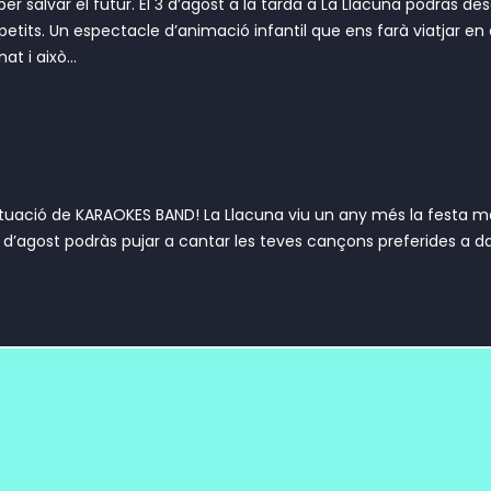
er salvar el futur. El 3 d’agost a la tarda a La Llacuna podràs de
tits. Un espectacle d’animació infantil que ens farà viatjar en e
t i això...
ctuació de KARAOKES BAND! La Llacuna viu un any més la festa m
 d’agost podràs pujar a cantar les teves cançons preferides a da