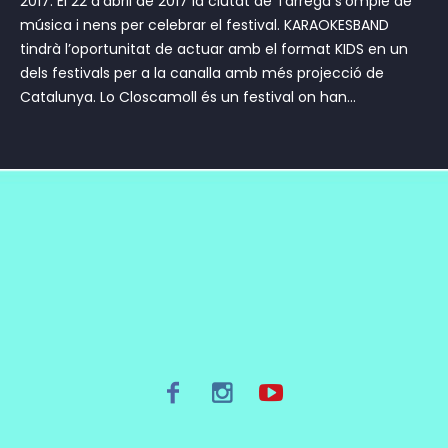
2017. El 22 d’abril de 2017 la ciutat de Tárrega s’omple de
música i nens per celebrar el festival. KARAOKESBAND
tindrà l’oportunitat de actuar amb el format KIDS en un
dels festivals per a la canalla amb més projecció de
Catalunya. Lo Closcamoll és un festival on han...